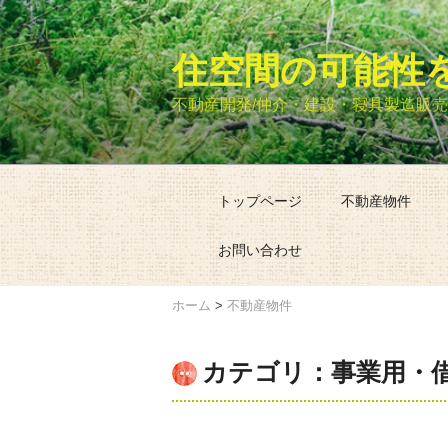
コ
ン
住空間の可能性を
テ
ン
不動産開発/仲介・建設・寝具製造販
ツ
へ
ス
キ
トップページ
不動産物件
ッ
プ
お問い合わせ
ホーム
>
不動産物件
カテゴリ：事業用・