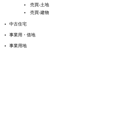
売買-土地
売買-建物
中古住宅
事業用・借地
事業用地