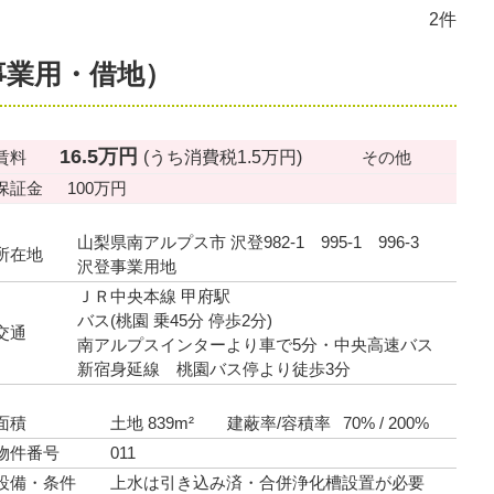
2件
事業用・借地）
16.5万円
(うち消費税1.5万円)
賃料
その他
保証金
100万円
山梨県南アルプス市 沢登982-1 995-1 996-3
所在地
沢登事業用地
ＪＲ中央本線 甲府駅
バス(桃園 乗45分 停歩2分)
交通
南アルプスインターより車で5分・中央高速バス
新宿身延線 桃園バス停より徒歩3分
面積
土地 839m²
建蔽率/容積率
70% / 200%
物件番号
011
設備・条件
上水は引き込み済・合併浄化槽設置が必要