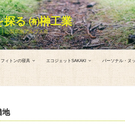
探る ㈲榊工業
売｜山梨県南アルプス市
フィトンの寝具
エコジェットSAKAKI
パーソナル・ヌ
借地