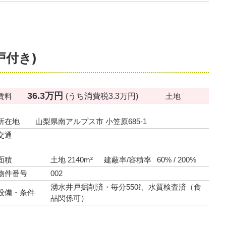
戸付き)
36.3万円
(うち消費税3.3万円)
賃料
土地
所在地
山梨県南アルプス市 小笠原685-1
交通
面積
土地 2140m²
建蔽率/容積率
60% / 200%
物件番号
002
湧水井戸掘削済・毎分550ℓ、水質検査済（食
設備・条件
品関係可）