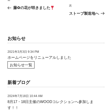
前
稿
次
次
の
藤✿の花が咲きました
の
投
ストーブ製造地へ
ナ
投
稿
ビ
稿
ゲ
お知らせ
ー
シ
2021年3月3日 9:34 PM
ホームページをリニューアルしました
ョ
お知らせ一覧
ン
新着ブログ
2024年7月18日 10:44 AM
8月17・18日主催のWOODコレクションへ参加しま
す！！