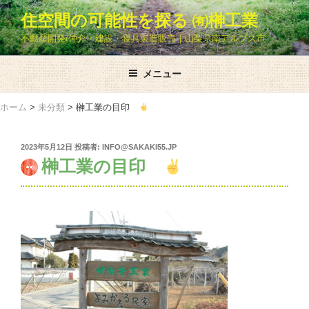
コ
住空間の可能性を探る ㈲榊工業
ン
不動産開発/仲介・建設・寝具製造販売｜山梨県南アルプス市
テ
ン
ツ
メニュー
へ
ス
ホーム
>
未分類
>
榊工業の目印
キ
ッ
投
2023年5月12日
投稿者:
INFO@SAKAKI55.JP
プ
稿
榊工業の目印
日: