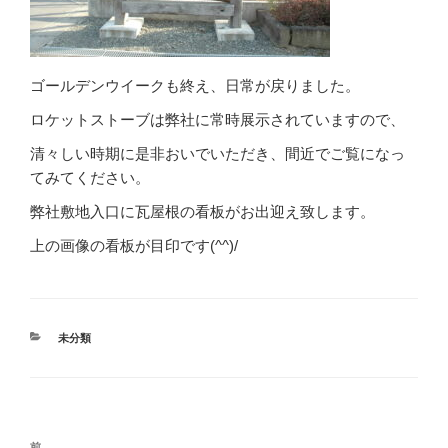
ゴールデンウイークも終え、日常が戻りました。
ロケットストーブは弊社に常時展示されていますので、
清々しい時期に是非おいでいただき、間近でご覧になっ
てみてください。
弊社敷地入口に瓦屋根の看板がお出迎え致します。
上の画像の看板が目印です(^^)/
カ
未分類
テ
ゴ
リ
ー
投
前